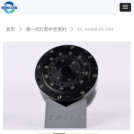
首页
ꄲ
第一代行星中空系列
ꄲ
EC-A6408-P2-16H