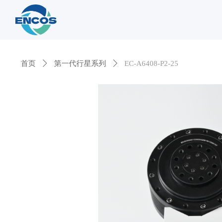
首页
ꄲ
第一代行星系列
ꄲ
EC-A6408-P2-25