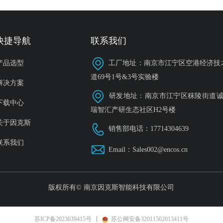
快捷导航
联系我们
产品选型
工厂地址：南京市江宁区空港经济技
道69号1号&3号实验楼
解决方案
研发地址：南京市江宁区秣陵街道诚信
下载中心
瑞智汇产研生态社区H2号楼
关于因克斯
销售部电话：17714304639
联系我们
Email：Sales002@encos.cn
版权所有©
南京因克斯智能科技有限公司
苏ICP备2023039415号
苏公网安备32011502013411号