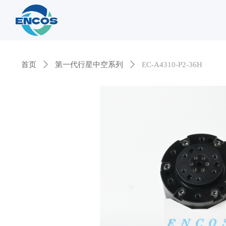
首页
ꄲ
第一代行星中空系列
ꄲ
EC-A4310-P2-36H