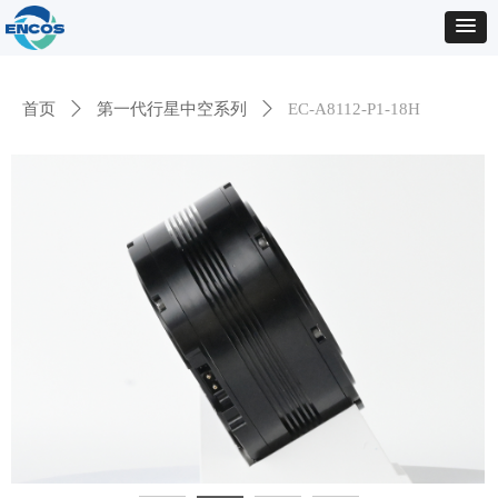
首页
ꄲ
第一代行星中空系列
ꄲ
EC-A8112-P1-18H